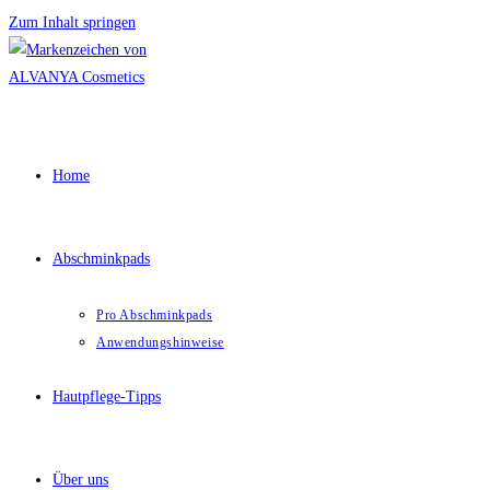
Zum Inhalt springen
Home
Abschminkpads
Pro Abschminkpads
Anwendungshinweise
Hautpflege-Tipps
Über uns